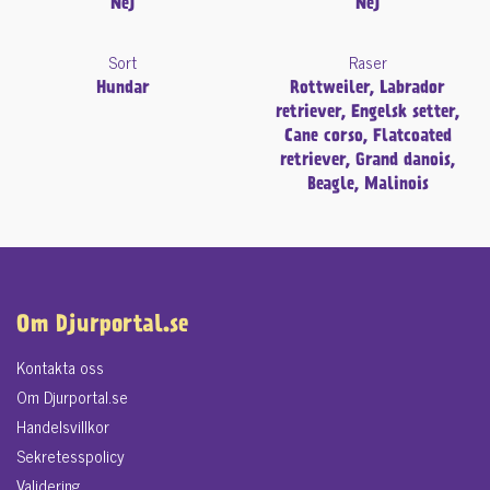
Nej
Nej
Sort
Raser
Hundar
Rottweiler, Labrador
retriever, Engelsk setter,
Cane corso, Flatcoated
retriever, Grand danois,
Beagle, Malinois
Om Djurportal.se
Kontakta oss
Om Djurportal.se
Handelsvillkor
Sekretesspolicy
Validering