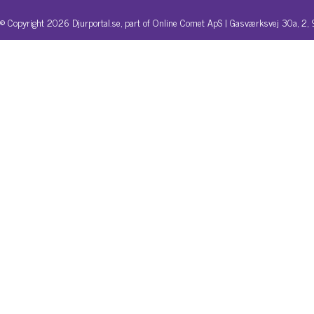
© Copyright 2026 Djurportal.se, part of Online Comet ApS | Gasværksvej 30a