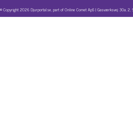
© Copyright 2026 Djurportal.se, part of Online Comet ApS | Gasværksvej 30a