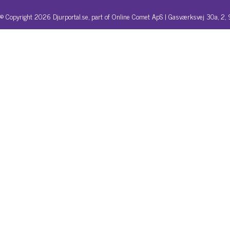
© Copyright 2026 Djurportal.se, part of Online Comet ApS | Gasværksvej 30a