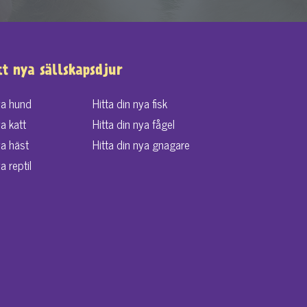
tt nya sällskapsdjur
ya hund
Hitta din nya fisk
ya katt
Hitta din nya fågel
ya häst
Hitta din nya gnagare
a reptil