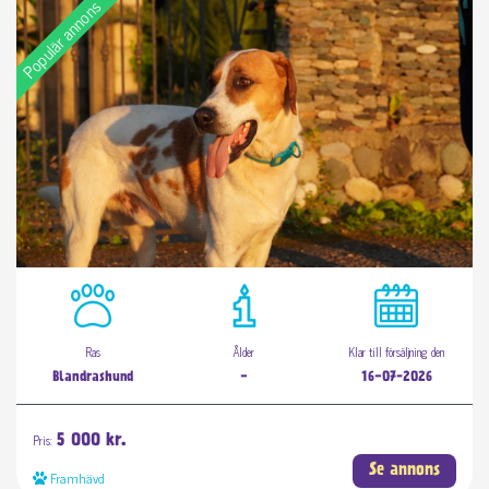
Populär annons
Ras
Ålder
Klar till försäljning den
Blandrashund
-
16-07-2026
Pris:
5 000 kr.
Se annons
Framhävd