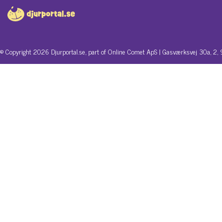
© Copyright 2026 Djurportal.se, part of Online Comet ApS | Gasværksvej 30a