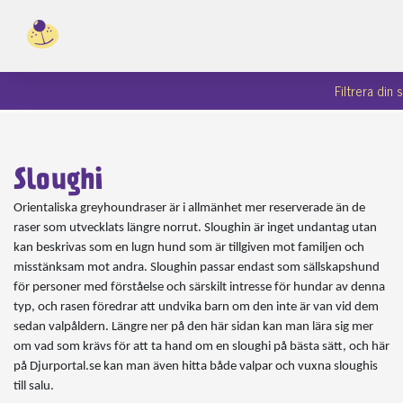
Filtrera din
Sloughi
Orientaliska greyhoundraser är i allmänhet mer reserverade än de
raser som utvecklats längre norrut. Sloughin är inget undantag utan
kan beskrivas som en lugn hund som är tillgiven mot familjen och
misstänksam mot andra. Sloughin passar endast som sällskapshund
för personer med förståelse och särskilt intresse för hundar av denna
typ, och rasen föredrar att undvika barn om den inte är van vid dem
sedan valpåldern. Längre ner på den här sidan kan man lära sig mer
om vad som krävs för att ta hand om en sloughi på bästa sätt, och här
på Djurportal.se kan man även hitta både valpar och vuxna sloughis
till salu.