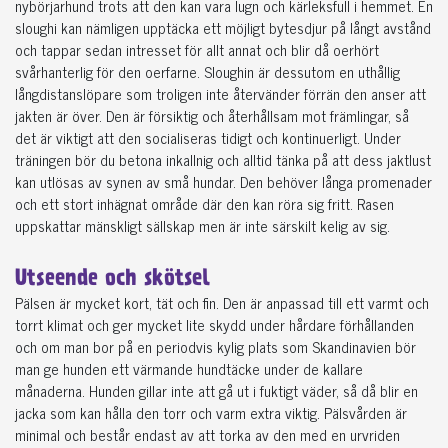
nybörjarhund trots att den kan vara lugn och kärleksfull i hemmet. En
sloughi kan nämligen upptäcka ett möjligt bytesdjur på långt avstånd
och tappar sedan intresset för allt annat och blir då oerhört
svårhanterlig för den oerfarne. Sloughin är dessutom en uthållig
långdistanslöpare som troligen inte återvänder förrän den anser att
jakten är över. Den är försiktig och återhållsam mot främlingar, så
det är viktigt att den socialiseras tidigt och kontinuerligt. Under
träningen bör du betona inkallnig och alltid tänka på att dess jaktlust
kan utlösas av synen av små hundar. Den behöver långa promenader
och ett stort inhägnat område där den kan röra sig fritt. Rasen
uppskattar mänskligt sällskap men är inte särskilt kelig av sig.
Utseende och skötsel
Pälsen är mycket kort, tät och fin. Den är anpassad till ett varmt och
torrt klimat och ger mycket lite skydd under hårdare förhållanden
och om man bor på en periodvis kylig plats som Skandinavien bör
man ge hunden ett värmande hundtäcke under de kallare
månaderna. Hunden gillar inte att gå ut i fuktigt väder, så då blir en
jacka som kan hålla den torr och varm extra viktig. Pälsvården är
minimal och består endast av att torka av den med en urvriden