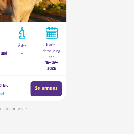
Klar till
Ålder
försäljning
hund
-
den
16-07-
2026
0 kr.
Se annons
vd
tvalda annonser