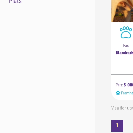
Plats
Ras
Blandras
Pris:
5 00
Framhä
Visa fler u
1