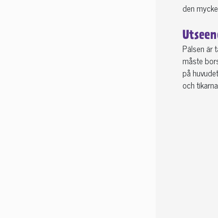
den mycket
Utseen
Pälsen är t
måste bors
på huvudet.
och tikarn