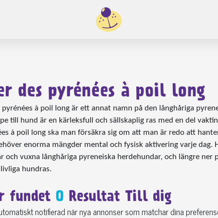
er des pyrénées à poil long
 pyrénées à poil long är ett annat namn på den långhåriga pyrene
pe till hund är en kärleksfull och sällskaplig ras med en del vakti
es à poil long ska man försäkra sig om att man är redo att hanter
höver enorma mängder mental och fysisk aktivering varje dag. H
r och vuxna långhåriga pyreneiska herdehundar, och längre ner 
ivliga hundras.
r fundet
0
Resultat Till dig
 automatiskt notifierad när nya annonser som matchar dina preferenser