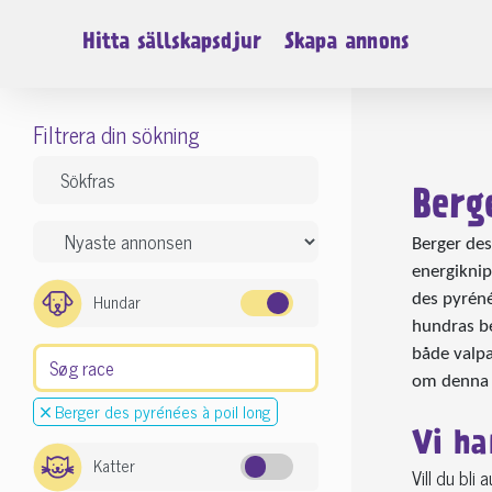
Hitta sällskapsdjur
Skapa annons
Filtrera din sökning
Berg
Berger des
energiknip
Hundar
des pyréné
hundras be
både valpa
om denna l
Berger des pyrénées à poil long
Vi ha
Katter
Vill du bli