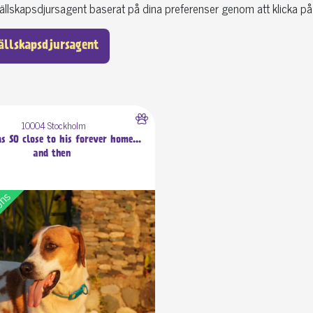
ällskapsdjursagent baserat på dina preferenser genom att klicka p
ällskapsdjursagent
10004 Stockholm
s SO close to his forever home...
and then
nons