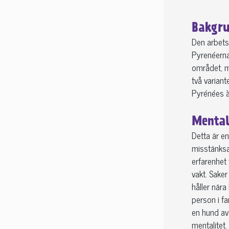
Bakgru
Den arbets
Pyrenéerna
området, m
två varian
Pyrénées à
Mental
Detta är en
misstänksa
erfarenhet 
vakt. Saker
håller nära
person i fa
en hund av
mentalitet