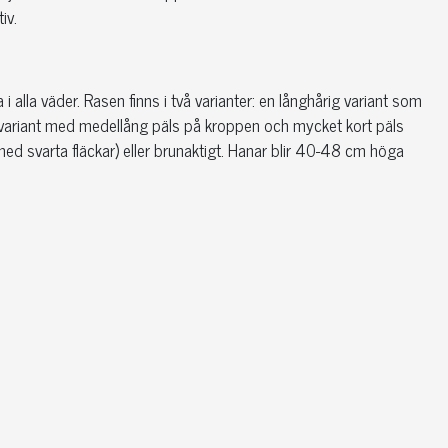
iv.
 alla väder. Rasen finns i två varianter: en långhårig variant som
nt variant med medellång päls på kroppen och mycket kort päls
 med svarta fläckar) eller brunaktigt. Hanar blir 40-48 cm höga