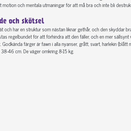
 motion och mentala utmaningar för att må bra och inte bli destrukt
de och skötsel
ät och har en struktur som nästan liknar gethår, och den skyddar bra i
tas regelbundet för att förhindra att den fäller, och en mer sällsy
 Godkända färger är fawn i alla nyanser, grått, svart, harlekin (blått
a 38-46 cm. De väger omkring 8-15 kg.