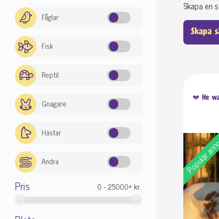
Skapa en s
Fåglar
Skapa s
Fisk
Reptil
💔 He wa
Gnagare
Hästar
Populär an
Andra
Pris