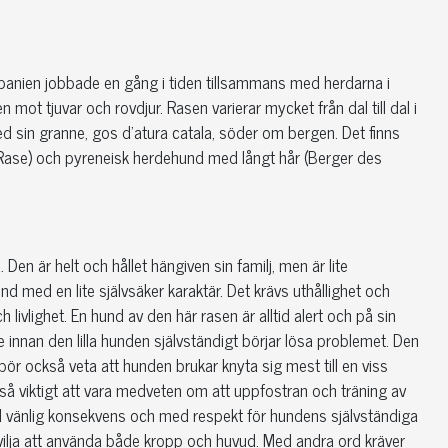
panien jobbade en gång i tiden tillsammans med herdarna i
t tjuvar och rovdjur. Rasen varierar mycket från dal till dal i
d sin granne, gos d'atura catala, söder om bergen. Det finns
 Rase) och pyreneisk herdehund med långt hår (Berger des
Den är helt och hållet hängiven sin familj, men är lite
 med en lite självsäker karaktär. Det krävs uthållighet och
 livlighet. En hund av den här rasen är alltid alert och på sin
 innan den lilla hunden självständigt börjar lösa problemet. Den
n bör också veta att hunden brukar knyta sig mest till en viss
kså viktigt att vara medveten om att uppfostran och träning av
ed vänlig konsekvens och med respekt för hundens självständiga
vilja att använda både kropp och huvud. Med andra ord kräver