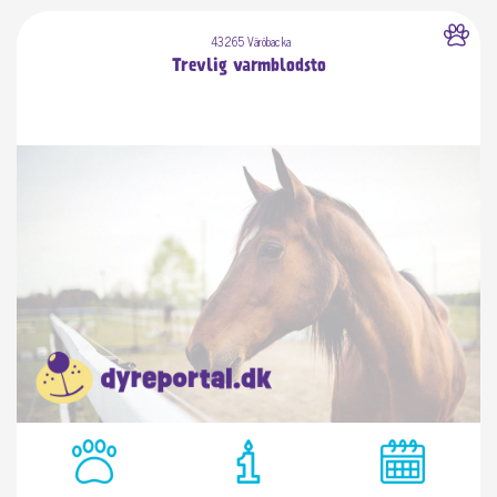
43265 Väröbacka
Trevlig varmblodsto