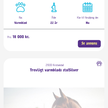
Ras
Ålder
Klar till försäljning den
Varmblod
22 år
Nu
Pris:
18 000 kr.
Se annons
29100 Kristianstad
Trevligt varmblods sto!Silver