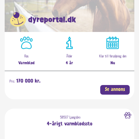
Ras
Ålder
Klar till försäljning den
Varmblod
4 år
Nu
Pris:
170 000 kr.
Se annons
58507 Ljungsbro
4-årigt varmblodssto