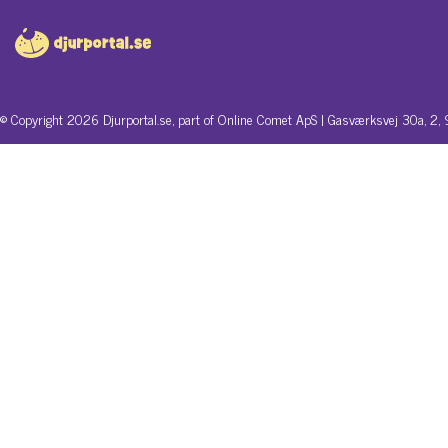
© Copyright 2026 Djurportal.se, part of Online Comet ApS | Gasværksvej 30a