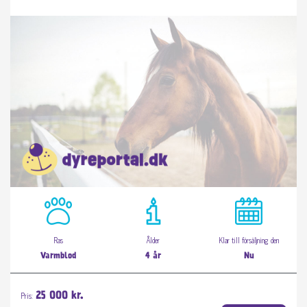
Ras
Ålder
Klar till försäljning den
Varmblod
4 år
Nu
Pris:
25 000 kr.