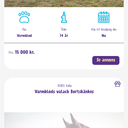
Ras
Ålder
Klar till försäljning den
Varmblod
14 år
Nu
Pris:
15 000 kr.
Se annons
81801 Valbo
Varmblods valack Bortskänkes