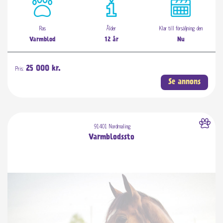
Ras
Ålder
Klar till försäljning den
Varmblod
12 år
Nu
Pris:
25 000 kr.
Se annons
91401 Nordmaling
Varmblodssto