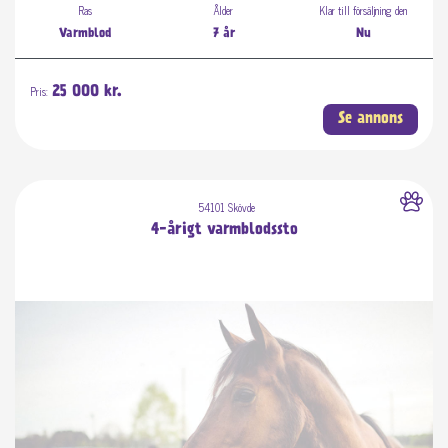
Ras
Ålder
Klar till försäljning den
Varmblod
7 år
Nu
Pris:
25 000 kr.
Se annons
54101 Skövde
4-årigt varmblodssto