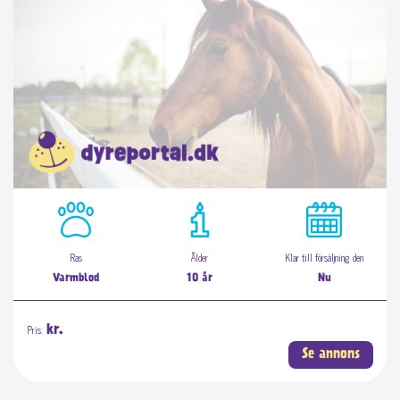
Ras
Ålder
Klar till försäljning den
Varmblod
10 år
Nu
Pris:
kr.
Se annons