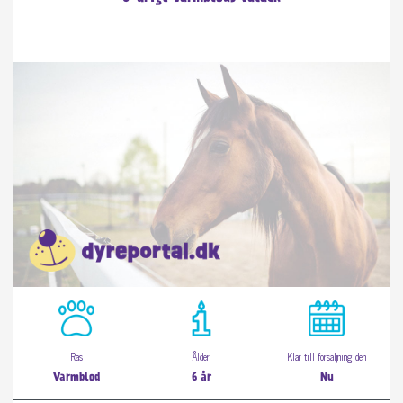
Ras
Ålder
Klar till försäljning den
Varmblod
6 år
Nu