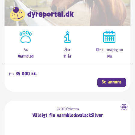
Ras
Ålder
Klar till försäljning den
Varmblod
11 år
Nu
Pris:
35 000 kr.
Se annons
74200 Östhammar
Väldigt fin varmblodsvalackSilver