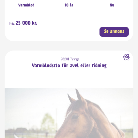
Varmblod
10 år
Nu
Pris:
25 000 kr.
Se annons
28201 Tyringe
Varmblodssto för avel eller ridning