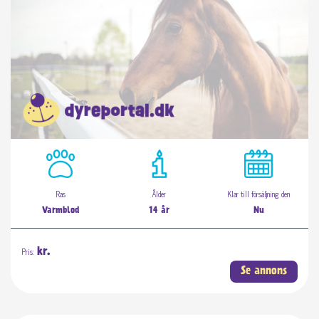
Ras
Ålder
Klar till försäljning den
Varmblod
14 år
Nu
Pris:
kr.
Se annons