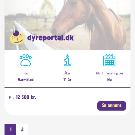
Ras
Ålder
Klar till försäljning den
Varmblod
11 år
Nu
Pris:
12 500 kr.
Se annons
1
2