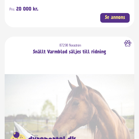
Pris:
20 000 kr.
Se annons
87298 Noraström
Snällt Varmblod säljes till ridning