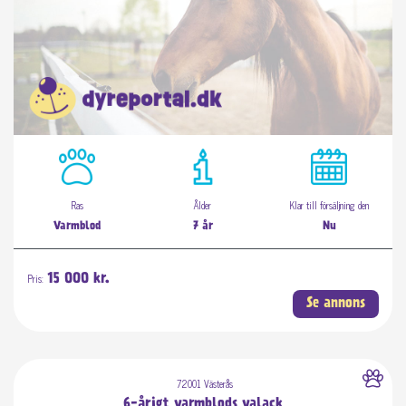
Ras
Ålder
Klar till försäljning den
Varmblod
7 år
Nu
Pris:
15 000 kr.
Se annons
72001 Västerås
6-årigt varmblods valack