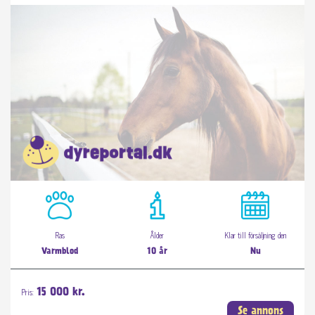
Ras
Ålder
Klar till försäljning den
Varmblod
10 år
Nu
Pris:
15 000 kr.
Se annons