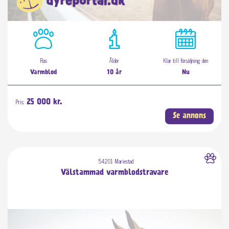
Ras
Ålder
Klar till försäljning den
Varmblod
10 år
Nu
Pris:
25 000 kr.
Se annons
54201 Mariestad
Välstammad varmblodstravare