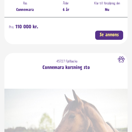
Ras
Ålder
Klar till försäljning den
Connemara
6 år
Nu
Pris:
110 000 kr.
Se annons
45727 Fjällbacka
Connemara korsning sto