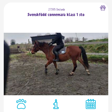
27395 Onslunda
Svenskfödd connemara klass 1 sto