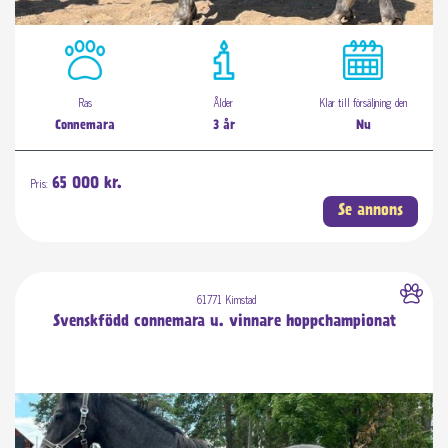
Ras
Ålder
Klar till försäljning den
Connemara
3 år
Nu
Pris:
65 000 kr.
Se annons
61771 Kimstad
Svenskfödd connemara u. vinnare hoppchampionat