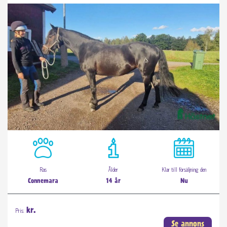
Ras
Ålder
Klar till försäljning den
Connemara
14 år
Nu
Pris:
kr.
Se annons