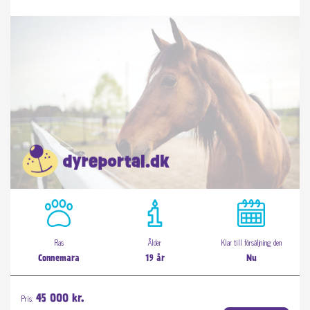
Ras
Ålder
Klar till försäljning den
Connemara
19 år
Nu
Pris:
45 000 kr.