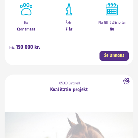
Ras
Ålder
Klar till försäljning den
Connemara
7 år
Nu
Pris:
150 000 kr.
Se annons
85003 Sundsvall
Kvalitativ projekt