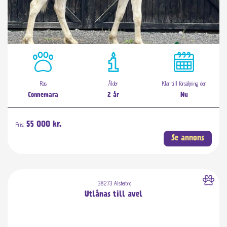
Ras
Ålder
Klar till försäljning den
Connemara
2 år
Nu
Pris:
55 000 kr.
Se annons
38273 Alsterbro
Utlånas till avel