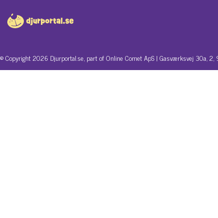
© Copyright 2026 Djurportal.se, part of Online Comet ApS | Gasværksvej 30a