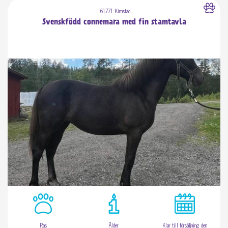
61771 Kimstad
Svenskfödd connemara med fin stamtavla
Ras
Ålder
Klar till försäljning den