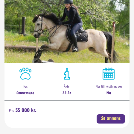
Ras
Ålder
Klar till försäljning den
Connemara
22 år
Nu
Pris:
55 000 kr.
Se annons