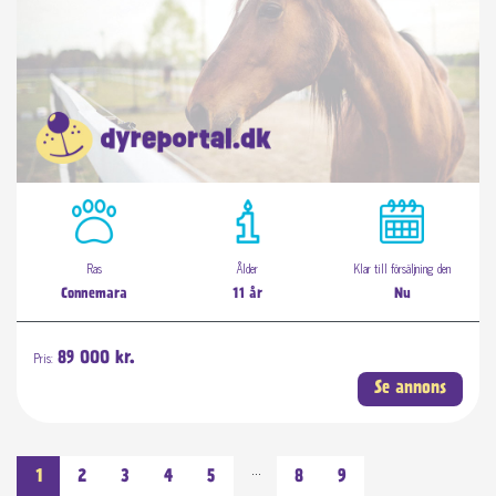
Ras
Ålder
Klar till försäljning den
Connemara
11 år
Nu
Pris:
89 000 kr.
Se annons
…
1
2
3
4
5
8
9