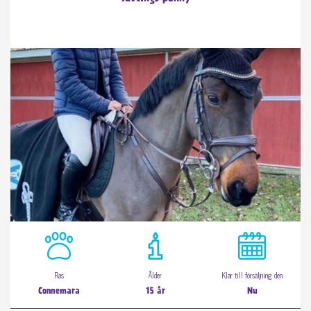
Ras
Ålder
Klar till försäljning den
Connemara
15 år
Nu