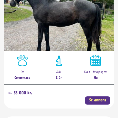
Ras
Ålder
Klar till försäljning den
Connemara
2 år
Nu
Pris:
55 000 kr.
Se annons