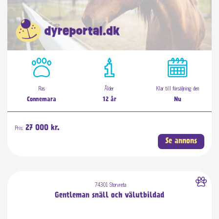
Ras
Ålder
Klar till försäljning den
Connemara
12 år
Nu
Pris:
27 000 kr.
Se annons
74301 Storvreta
Gentleman snäll och välutbildad