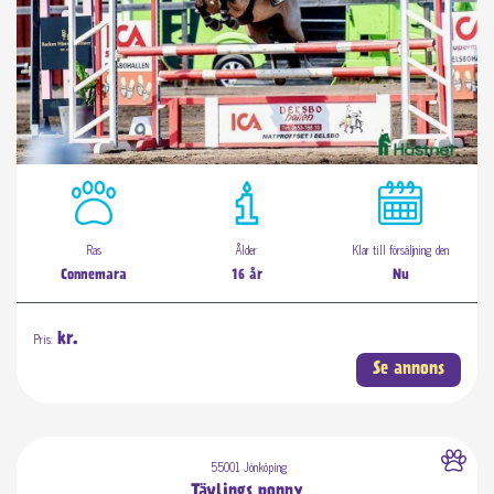
Ras
Ålder
Klar till försäljning den
Connemara
16 år
Nu
Pris:
kr.
Se annons
55001 Jönköping
Tävlings ponny