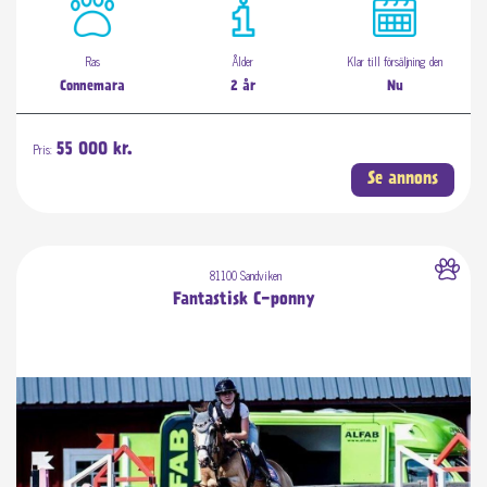
Ras
Ålder
Klar till försäljning den
Connemara
2 år
Nu
Pris:
55 000 kr.
Se annons
81100 Sandviken
Fantastisk C-ponny