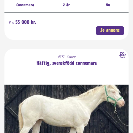
Connemara
2 år
Nu
Pris:
55 000 kr.
Se annons
61771 Kimstad
Häftig, svenskfödd connemara