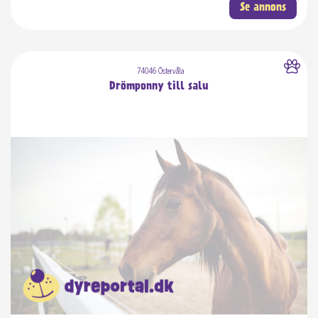
Se annons
74046 Östervåla
Drömponny till salu