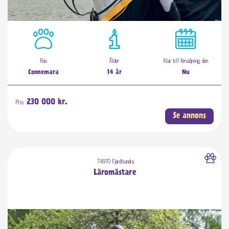
Ras
Ålder
Klar till försäljning den
Connemara
14 år
Nu
Pris:
230 000 kr.
Se annons
74970 Fjärdhundra
Läromästare