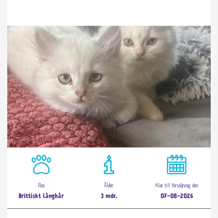
Ras
Ålder
Klar till försäljning den
Brittiskt långhår
3 mdr.
07-08-2026