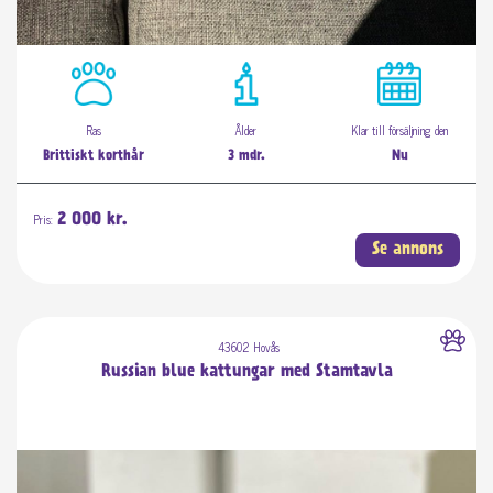
Ras
Ålder
Klar till försäljning den
Brittiskt korthår
3 mdr.
Nu
Pris:
2 000 kr.
Se annons
43602 Hovås
Russian blue kattungar med Stamtavla