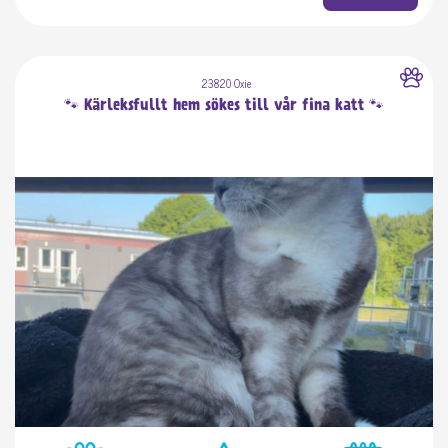
23820 Oxie
🐾 Kärleksfullt hem sökes till vår fina katt 🐾