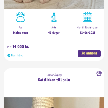
Ras
Ålder
Klar till försäljning den
Maine coon
42 dager
12-06-2025
Pris:
14 000 kr.
Se annons
Framhävd
28672 Åsljunga
Kattlickan till salu