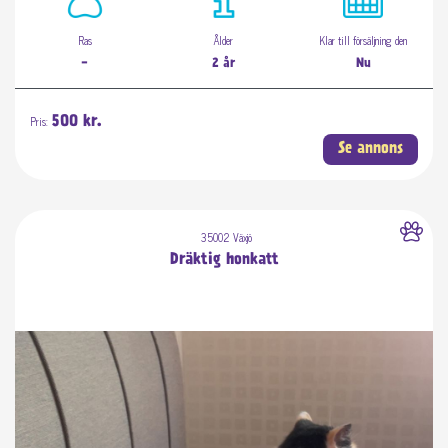
Ras
Ålder
Klar till försäljning den
-
2 år
Nu
Pris:
500 kr.
Se annons
35002 Växjö
Dräktig honkatt