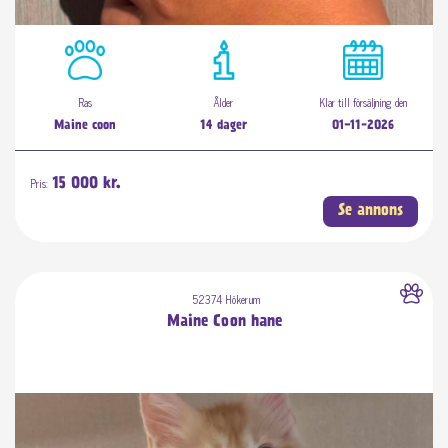
Ras
Ålder
Klar till försäljning den
Maine coon
14 dager
01-11-2026
Pris:
15 000 kr.
Se annons
52374 Hökerum
Maine Coon hane