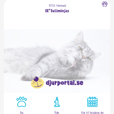
87101 Härnösand
SE*Suliminjas
Ras
Ålder
Klar till försäljning den