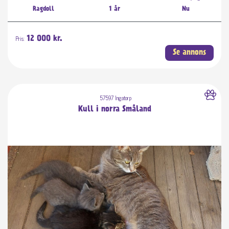
Ragdoll
1 år
Nu
Pris:
12 000 kr.
Se annons
57597 Ingatorp
Kull i norra Småland