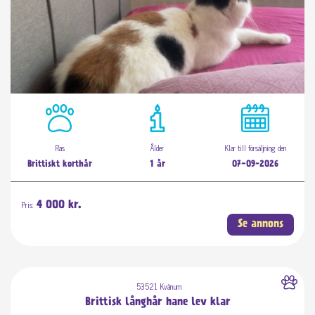
Ras
Ålder
Klar till försäljning den
Brittiskt korthår
1 år
07-09-2026
Pris:
4 000 kr.
Se annons
53521 Kvänum
Brittisk långhår hane lev klar