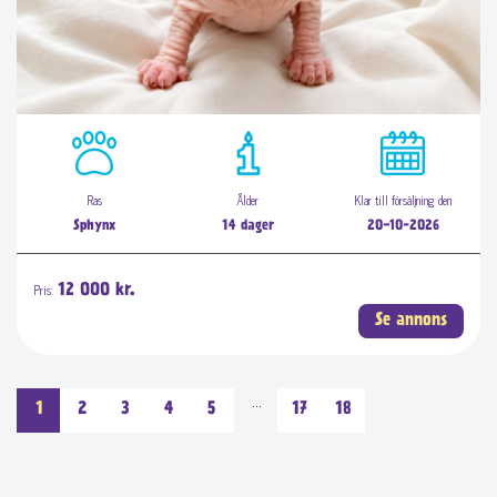
Ras
Ålder
Klar till försäljning den
Sphynx
14 dager
20-10-2026
Pris:
12 000 kr.
Se annons
…
1
2
3
4
5
17
18