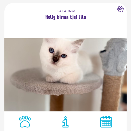
24104 Löberöd
Helig birma tjej lila