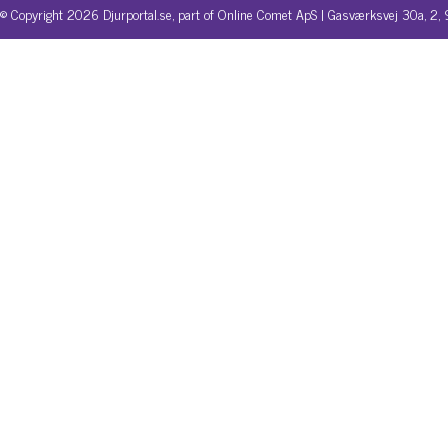
© Copyright 2026 Djurportal.se, part of Online Comet ApS | Gasværksvej 30a