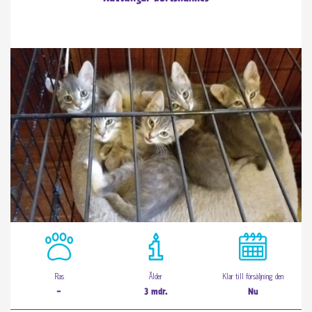
Ras
Ålder
Klar till försäljning den
-
3 mdr.
Nu