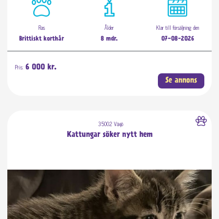
Ras
Ålder
Klar till försäljning den
Brittiskt korthår
8 mdr.
07-08-2026
Pris:
6 000 kr.
Se annons
35002 Växjö
Kattungar söker nytt hem