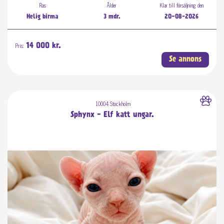
Ras
Ålder
Klar till försäljning den
Helig birma
3 mdr.
20-08-2026
Pris:
14 000 kr.
Se annons
10004 Stockholm
Sphynx - Elf katt ungar.