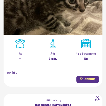
Ras
Ålder
Klar till försäljning den
-
3 mdr.
Nu
Pris:
kr.
Se annons
40010 Göteborg
Kattungar bortskänkes