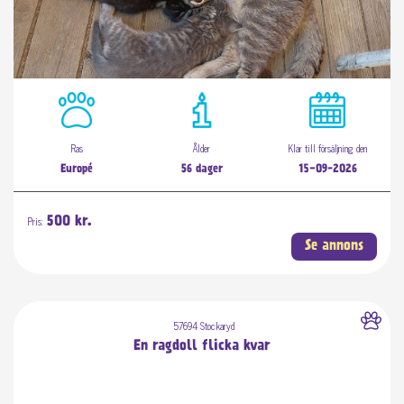
Ras
Ålder
Klar till försäljning den
Europé
56 dager
15-09-2026
Pris:
500 kr.
Se annons
57694 Stockaryd
En ragdoll flicka kvar