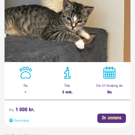
Ras
Ålder
Klar till försäljning den
-
5 mdr.
Nu
Pris:
1 000 kr.
Se annons
Framhävd