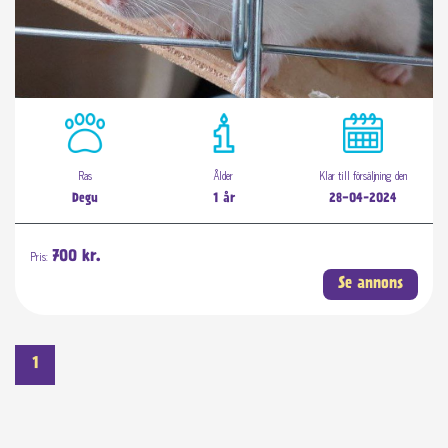
Ras
Ålder
Klar till försäljning den
Degu
1 år
28-04-2024
Pris:
700 kr.
Se annons
1