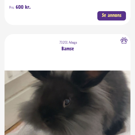
Pris:
600 kr.
Se annons
73201 Arboga
Bamse