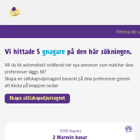
Filtrera din
Vi hittade
5
gnagare
på den här sökningen.
Vill du bli automatiskt notifierad när nya annonser som matchar dina
preferenser läggs till?
Skapa en sällskapsdjursagent baserat på dina preferenser genom
att klicka på knappen nedan.
Skapa sällskapsdjursagent
63009 Skogstorp
2 Marsvin hanar