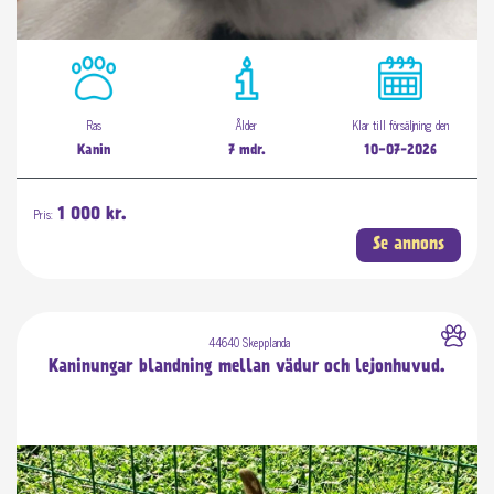
Ras
Ålder
Klar till försäljning den
Kanin
7 mdr.
10-07-2026
Pris:
1 000 kr.
Se annons
44640 Skepplanda
Kaninungar blandning mellan vädur och lejonhuvud.