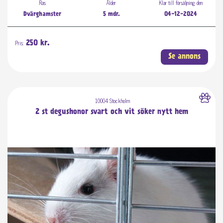
Ras
Ålder
Klar till försäljning den
Dvärghamster
5 mdr.
04-12-2024
Pris:
250 kr.
Se annons
10004 Stockholm
2 st degushonor svart och vit söker nytt hem