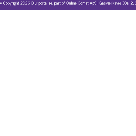
© Copyright 2026 Djurportal.se, part of Online Comet ApS | Gasværksvej 30a