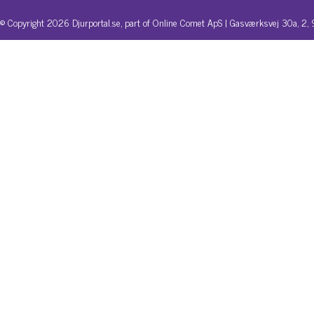
© Copyright 2026 Djurportal.se, part of Online Comet ApS | Gasværksvej 30a