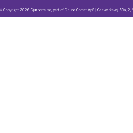
© Copyright 2026 Djurportal.se, part of Online Comet ApS | Gasværksvej 30a