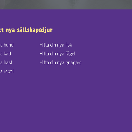
tt nya sällskapsdjur
ya hund
Hitta din nya fisk
ya katt
Hitta din nya fågel
ya häst
Hitta din nya gnagare
a reptil