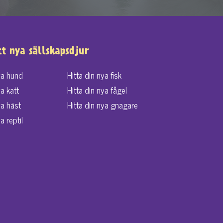
tt nya sällskapsdjur
ya hund
Hitta din nya fisk
ya katt
Hitta din nya fågel
ya häst
Hitta din nya gnagare
a reptil